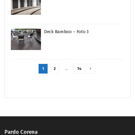
Deck Bamboo – Foto 3
1
2
…
14
Pardo Corena